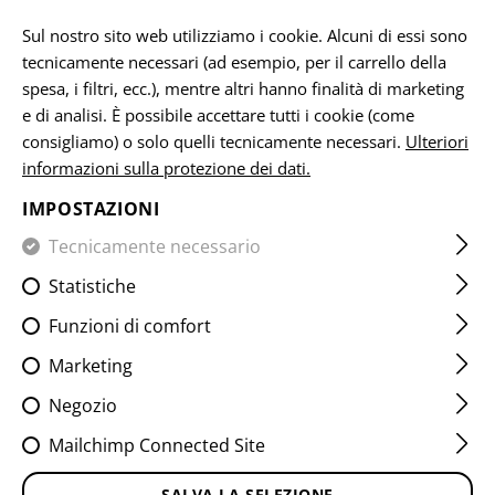
IT
Sul nostro sito web utilizziamo i cookie. Alcuni di essi sono
tecnicamente necessari (ad esempio, per il carrello della
spesa, i filtri, ecc.), mentre altri hanno finalità di marketing
e di analisi. È possibile accettare tutti i cookie (come
RICAMBI / AGGIORNAMENTI
consigliamo) o solo quelli tecnicamente necessari.
Ulteriori
informazioni sulla protezione dei dati.
CASA
ARMI DA FUOCO E ACCESSORI
RIVISTE
RICAMB
IMPOSTAZIONI
Tecnicamente necessario
FILTRO
Statistiche
Funzioni di comfort
Marketing
Negozio
Mailchimp Connected Site
SALVA LA SELEZIONE