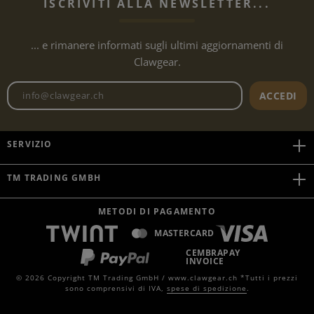
ISCRIVITI ALLA NEWSLETTER...
... e rimanere informati sugli ultimi aggiornamenti di
Clawgear.
Indirizzo e-mail della newslet
ACCEDI
SERVIZIO
TM TRADING GMBH
METODI DI PAGAMENTO
MASTERCARD
CEMBRAPAY
INVOICE
© 2026 Copyright TM Trading GmbH / www.clawgear.ch *Tutti i prezzi
sono comprensivi di IVA,
spese di spedizione
.