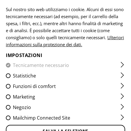
IT
Sul nostro sito web utilizziamo i cookie. Alcuni di essi sono
tecnicamente necessari (ad esempio, per il carrello della
RECUPERO PASSWORD
spesa, i filtri, ecc.), mentre altri hanno finalità di marketing
e di analisi. È possibile accettare tutti i cookie (come
Vi invieremo un'e-mail di conferma. Fare clic sul link per
consigliamo) o solo quelli tecnicamente necessari.
Ulteriori
modificare la password.
informazioni sulla protezione dei dati.
IMPOSTAZIONI
INDIRIZZO E-MAIL:
Tecnicamente necessario
Statistiche
INDIETRO
INVIARE E-MAIL
Funzioni di comfort
Marketing
GRATUITO
Negozio
MIGLIAIA DI
SPEDIZIONE
DAL
ARTICOLI IN
CARRELLO DI
Mailchimp Connected Site
MAGAZZINO
199,00 CHF
SALVA LA SELEZIONE