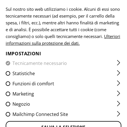
IT
Sul nostro sito web utilizziamo i cookie. Alcuni di essi sono
tecnicamente necessari (ad esempio, per il carrello della
spesa, i filtri, ecc.), mentre altri hanno finalità di marketing
e di analisi. È possibile accettare tutti i cookie (come
SOFTSHELL JACKETS
consigliamo) o solo quelli tecnicamente necessari.
Ulteriori
informazioni sulla protezione dei dati.
CASA
ABBIGLIAMENTO
JACKETS
SOFTSHELL JACKET
IMPOSTAZIONI
Tecnicamente necessario
FILTRO
Statistiche
Funzioni di comfort
Marketing
Negozio
Mailchimp Connected Site
SALVA LA SELEZIONE