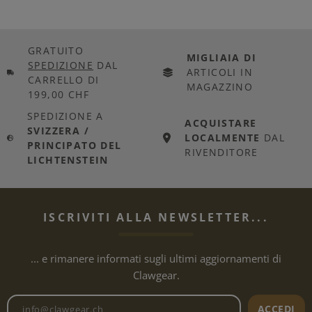
GRATUITO
MIGLIAIA DI
SPEDIZIONE
DAL
ARTICOLI IN
CARRELLO DI
MAGAZZINO
199,00 CHF
SPEDIZIONE A
ACQUISTARE
SVIZZERA /
LOCALMENTE
DAL
PRINCIPATO DEL
RIVENDITORE
LICHTENSTEIN
ISCRIVITI ALLA NEWSLETTER...
... e rimanere informati sugli ultimi aggiornamenti di
Clawgear.
Indirizzo e-mail della newslet
ACCEDI