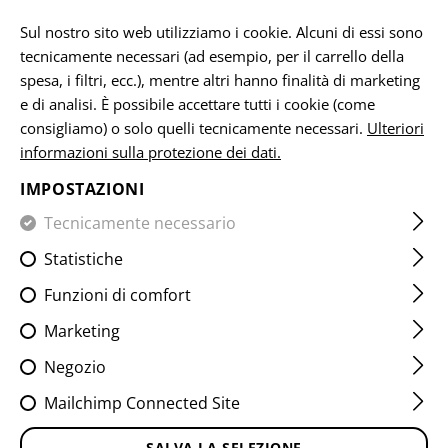
IT
Sul nostro sito web utilizziamo i cookie. Alcuni di essi sono
tecnicamente necessari (ad esempio, per il carrello della
spesa, i filtri, ecc.), mentre altri hanno finalità di marketing
e di analisi. È possibile accettare tutti i cookie (come
VITALITY PATCHES
consigliamo) o solo quelli tecnicamente necessari.
Ulteriori
informazioni sulla protezione dei dati.
CASA
ATTREZZATURA
TOPPE
IR
VITALITY PATCHE
IMPOSTAZIONI
Tecnicamente necessario
FILTRO
Statistiche
Funzioni di comfort
Marketing
Negozio
Mailchimp Connected Site
SALVA LA SELEZIONE