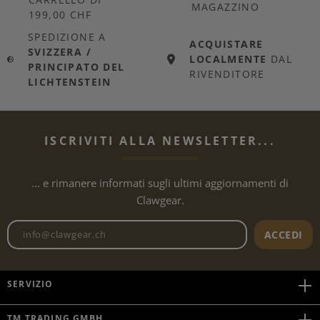
MAGAZZINO
199,00 CHF
SPEDIZIONE A
ACQUISTARE
SVIZZERA /
LOCALMENTE
DAL
PRINCIPATO DEL
RIVENDITORE
LICHTENSTEIN
ISCRIVITI ALLA NEWSLETTER...
... e rimanere informati sugli ultimi aggiornamenti di
Clawgear.
Indirizzo e-mail della newslet
ACCEDI
SERVIZIO
TM TRADING GMBH