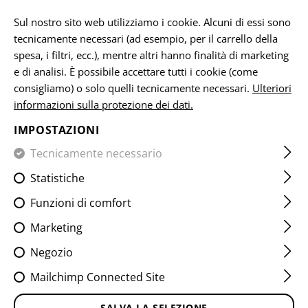
IT
Sul nostro sito web utilizziamo i cookie. Alcuni di essi sono
tecnicamente necessari (ad esempio, per il carrello della
spesa, i filtri, ecc.), mentre altri hanno finalità di marketing
e di analisi. È possibile accettare tutti i cookie (come
WET WEATHER JACKETS
consigliamo) o solo quelli tecnicamente necessari.
Ulteriori
informazioni sulla protezione dei dati.
CASA
ABBIGLIAMENTO
JACKETS
WET WEATHER JACK
IMPOSTAZIONI
Tecnicamente necessario
FILTRO
Statistiche
Funzioni di comfort
Nessun prodotto trovato.
Marketing
Negozio
Mailchimp Connected Site
GRATUITO
SALVA LA SELEZIONE