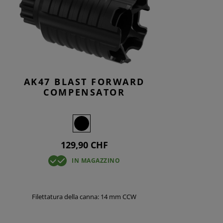
RE
URA A PISTOLA
CAMBIO
ZI
AK47 BLAST FORWARD
COMPENSATOR
129,90 CHF
IN MAGAZZINO
Filettatura della canna: 14 mm CCW