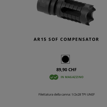
SMOC
TACT
KNEE
OVER
T-SH
JEANS
BASE
OVER
AR15 SOF COMPENSATOR
89,90 CHF
IN MAGAZZINO
Filettatura della canna: 1/2x28 TPI UNEF