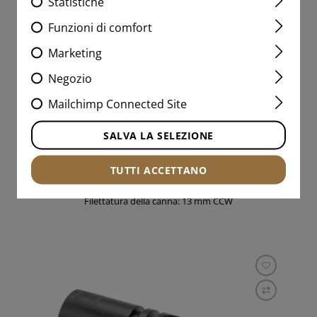
Statistiche
Funzioni di comfort
AUG TWO CHAMBER MUZZLE
BRAKE
Marketing
Negozio
Mailchimp Connected Site
104,90 CHF
SALVA LA SELEZIONE
IN MAGAZZINO
TUTTI ACCETTANO
Filettatura della canna: 13 mm CCW