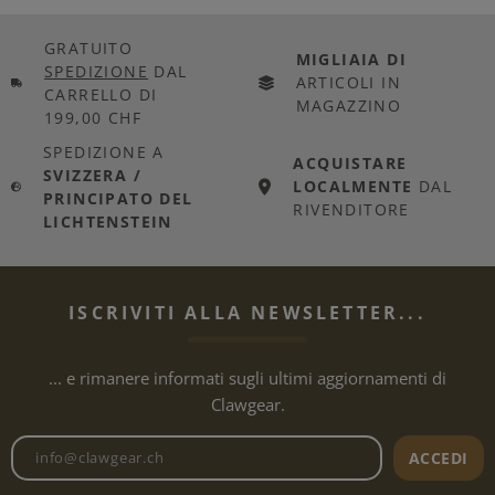
GRATUITO
MIGLIAIA DI
SPEDIZIONE
DAL
ARTICOLI IN
CARRELLO DI
MAGAZZINO
199,00 CHF
SPEDIZIONE A
ACQUISTARE
SVIZZERA /
LOCALMENTE
DAL
PRINCIPATO DEL
RIVENDITORE
LICHTENSTEIN
ISCRIVITI ALLA NEWSLETTER...
... e rimanere informati sugli ultimi aggiornamenti di
Clawgear.
Indirizzo e-mail della newslet
ACCEDI