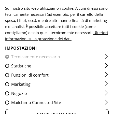
Si prega di notare che i tempi di consegna possono variare a causa di un
giorno festivo su 15.08.2026.
Sul nostro sito web utilizziamo i cookie. Alcuni di essi sono
tecnicamente necessari (ad esempio, per il carrello della
IT
spesa, i filtri, ecc.), mentre altri hanno finalità di marketing
e di analisi. È possibile accettare tutti i cookie (come
consigliamo) o solo quelli tecnicamente necessari.
Ulteriori
informazioni sulla protezione dei dati.
CASA
ARMI DA FUOCO E ACCESSORI
HANDGUARDS
IMPOSTAZIONI
AK47 SHORT SLICK
Tecnicamente necessario
HANDGUARD M-LOK
Statistiche
Funzioni di comfort
Marketing
Negozio
Mailchimp Connected Site
SALVA LA SELEZIONE