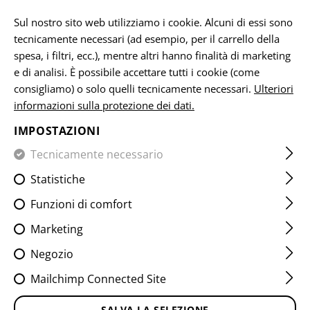
Si prega di notare che i tempi di consegna possono variare a causa di un
giorno festivo su 15.08.2026.
Sul nostro sito web utilizziamo i cookie. Alcuni di essi sono
tecnicamente necessari (ad esempio, per il carrello della
IT
spesa, i filtri, ecc.), mentre altri hanno finalità di marketing
e di analisi. È possibile accettare tutti i cookie (come
consigliamo) o solo quelli tecnicamente necessari.
Ulteriori
informazioni sulla protezione dei dati.
CASA
ATTREZZATURA
TOPPE
TESSUTO
VITALITY P
IMPOSTAZIONI
B NEG BLOODGROUP PATCH
Tecnicamente necessario
Statistiche
Funzioni di comfort
Marketing
Negozio
Mailchimp Connected Site
SALVA LA SELEZIONE