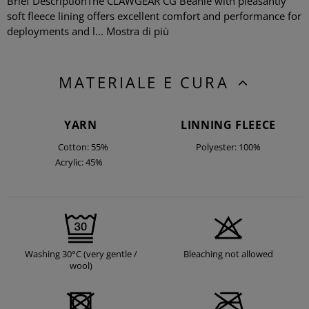
Brief DescriptionThe CLAWGEAR CG Beanie with pleasantly
soft fleece lining offers excellent comfort and performance for
deployments and l...
Mostra di più
MATERIALE E CURA
YARN
LINNING FLEECE
Cotton: 55%
Polyester: 100%
Acrylic: 45%
Washing 30°C (very gentle /
Bleaching not allowed
wool)