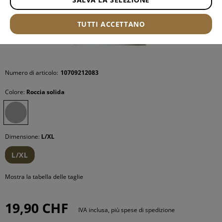
TUTTI ACCETTANO
Numero di articolo:
10709212083
Colore:
Roccia solida
Dimensione:
L/XL
L/XL
Mostra la tabella delle taglie
19,90 CHF
IVA inclusa, più spese di spedizione