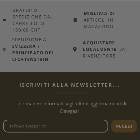
GRATUITO
MIGLIAIA DI
SPEDIZIONE
DAL
ARTICOLI IN
CARRELLO DI
MAGAZZINO
199,00 CHF
SPEDIZIONE A
ACQUISTARE
SVIZZERA /
LOCALMENTE
DAL
PRINCIPATO DEL
RIVENDITORE
LICHTENSTEIN
ISCRIVITI ALLA NEWSLETTER...
... e rimanere informati sugli ultimi aggiornamenti di
Clawgear.
Indirizzo e-mail della newslet
ACCEDI