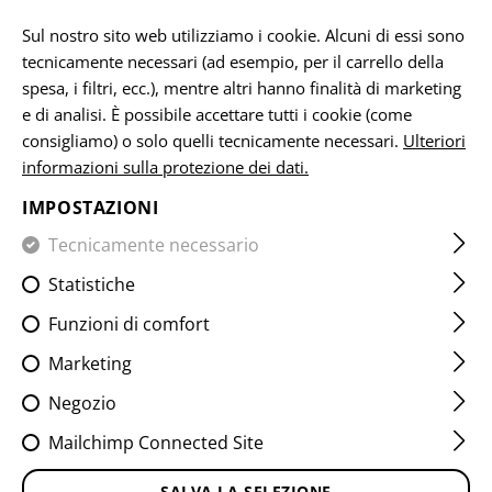
IT
Sul nostro sito web utilizziamo i cookie. Alcuni di essi sono
tecnicamente necessari (ad esempio, per il carrello della
spesa, i filtri, ecc.), mentre altri hanno finalità di marketing
e di analisi. È possibile accettare tutti i cookie (come
CASA
ABBIGLIAMENTO
HEADWEAR
BEANIES
CG B
consigliamo) o solo quelli tecnicamente necessari.
Ulteriori
informazioni sulla protezione dei dati.
CG BEANIE
IMPOSTAZIONI
Tecnicamente necessario
Statistiche
Funzioni di comfort
Marketing
Negozio
Mailchimp Connected Site
SALVA LA SELEZIONE