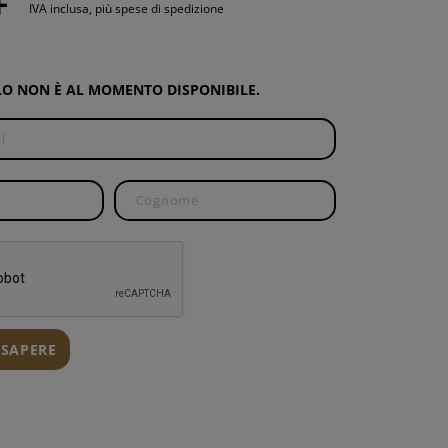
F
IVA inclusa, più spese di spedizione
RE
RA A PISTOLA
O NON È AL MOMENTO DISPONIBILE.
CAMBIO
I
 SAPERE