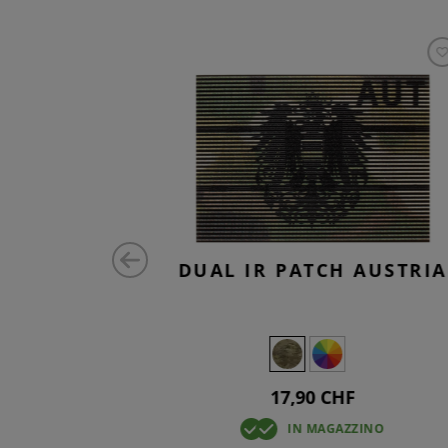
H CHE
DUAL IR PATCH AUSTRIA
17,90 CHF
ZINO
IN MAGAZZINO