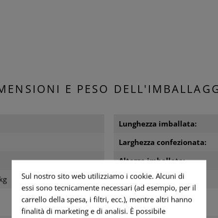
MENSIONI E PESO DELL'IMBALLAG
Lunghezza imballata:
m
Larghezza confezionata:
m
Altezza imballata:
Sul nostro sito web utilizziamo i cookie. Alcuni di
kg
Peso dell'imballo:
essi sono tecnicamente necessari (ad esempio, per il
carrello della spesa, i filtri, ecc.), mentre altri hanno
finalità di marketing e di analisi. È possibile