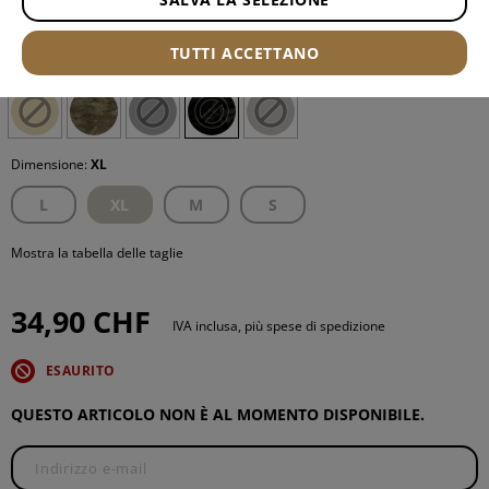
Numero di articolo:
12286075240
TUTTI ACCETTANO
Colore:
Nero Multicam
Dimensione:
XL
L
XL
M
S
Mostra la tabella delle taglie
34,90 CHF
IVA inclusa, più spese di spedizione
ESAURITO
QUESTO ARTICOLO NON È AL MOMENTO DISPONIBILE.