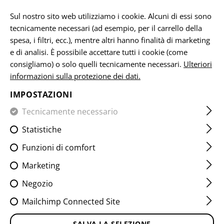
IT
Sul nostro sito web utilizziamo i cookie. Alcuni di essi sono
tecnicamente necessari (ad esempio, per il carrello della
spesa, i filtri, ecc.), mentre altri hanno finalità di marketing
e di analisi. È possibile accettare tutti i cookie (come
CASA
ATTREZZATURA
CINTURE
INNER BELT LW
consigliamo) o solo quelli tecnicamente necessari.
Ulteriori
informazioni sulla protezione dei dati.
INNER BELT LW
IMPOSTAZIONI
Tecnicamente necessario
Statistiche
Funzioni di comfort
Marketing
Negozio
Mailchimp Connected Site
SALVA LA SELEZIONE