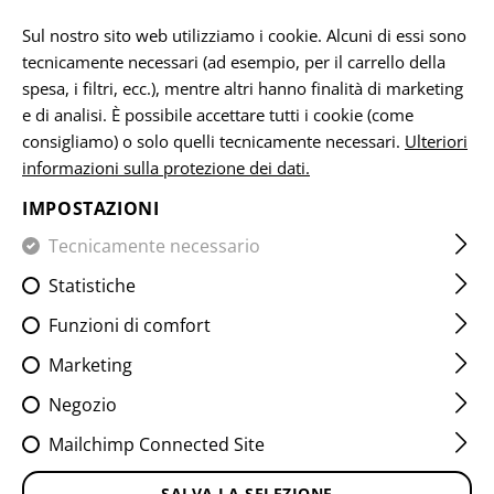
IT
Sul nostro sito web utilizziamo i cookie. Alcuni di essi sono
tecnicamente necessari (ad esempio, per il carrello della
spesa, i filtri, ecc.), mentre altri hanno finalità di marketing
e di analisi. È possibile accettare tutti i cookie (come
CASA
ATTREZZATURA
ACCESSORI
MICROBAG
MIC
consigliamo) o solo quelli tecnicamente necessari.
Ulteriori
informazioni sulla protezione dei dati.
MICROBAG DROPZONE
IMPOSTAZIONI
Tecnicamente necessario
Statistiche
Funzioni di comfort
Marketing
Negozio
Mailchimp Connected Site
SALVA LA SELEZIONE