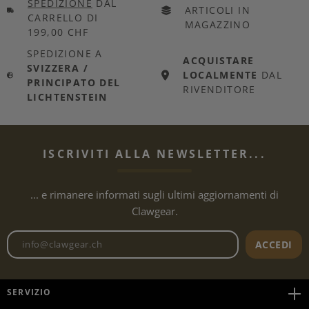
SPEDIZIONE
DAL
ARTICOLI IN
CARRELLO DI
MAGAZZINO
199,00 CHF
SPEDIZIONE A
ACQUISTARE
SVIZZERA /
LOCALMENTE
DAL
PRINCIPATO DEL
RIVENDITORE
LICHTENSTEIN
ISCRIVITI ALLA NEWSLETTER...
... e rimanere informati sugli ultimi aggiornamenti di
Clawgear.
Indirizzo e-mail della newslet
ACCEDI
SERVIZIO