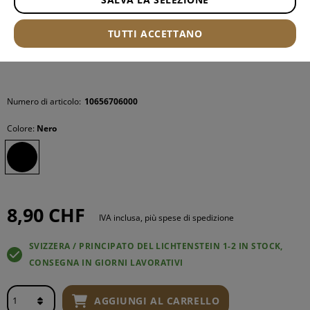
TUTTI ACCETTANO
Numero di articolo:
10656706000
Colore:
Nero
8,90 CHF
IVA inclusa, più spese di spedizione
SVIZZERA / PRINCIPATO DEL LICHTENSTEIN 1-2 IN STOCK,
CONSEGNA IN GIORNI LAVORATIVI
AGGIUNGI AL CARRELLO