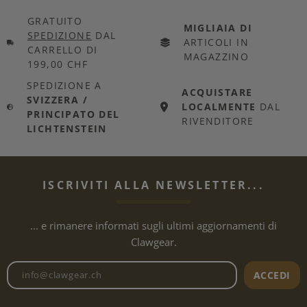
GRATUITO
MIGLIAIA DI
SPEDIZIONE
DAL
ARTICOLI IN
CARRELLO DI
MAGAZZINO
199,00 CHF
SPEDIZIONE A
ACQUISTARE
SVIZZERA /
LOCALMENTE
DAL
PRINCIPATO DEL
RIVENDITORE
LICHTENSTEIN
ISCRIVITI ALLA NEWSLETTER...
... e rimanere informati sugli ultimi aggiornamenti di
Clawgear.
Indirizzo e-mail della newslet
ACCEDI