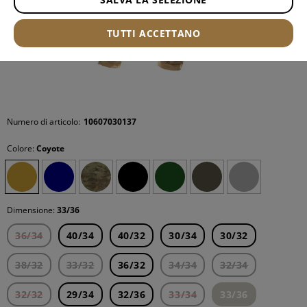
TUTTI ACCETTANO
Numero di articolo:
10607030137
Colore:
Coyote
Dimensione:
33/36
36/34
40/34
40/32
30/34
30/32
38/32
33/32
36/32
34/34
32/34
32/32
29/34
32/36
33/34
33/36