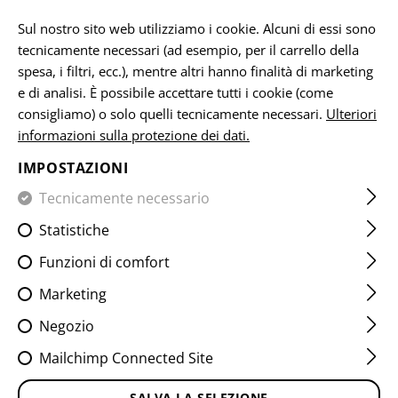
IT
Sul nostro sito web utilizziamo i cookie. Alcuni di essi sono
tecnicamente necessari (ad esempio, per il carrello della
spesa, i filtri, ecc.), mentre altri hanno finalità di marketing
e di analisi. È possibile accettare tutti i cookie (come
CASA
VENDITA
MK.II OPERATOR COMBAT PANT
consigliamo) o solo quelli tecnicamente necessari.
Ulteriori
informazioni sulla protezione dei dati.
MK.II OPERATOR COMBAT
IMPOSTAZIONI
PANT
Tecnicamente necessario
Statistiche
Funzioni di comfort
Marketing
Negozio
Mailchimp Connected Site
SALVA LA SELEZIONE