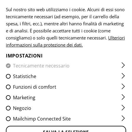
IT
Sul nostro sito web utilizziamo i cookie. Alcuni di essi sono
tecnicamente necessari (ad esempio, per il carrello della
spesa, i filtri, ecc.), mentre altri hanno finalità di marketing
e di analisi. È possibile accettare tutti i cookie (come
CASA
ABBIGLIAMENTO
SHIRTS
FIELD SHIRTS
RAID
consigliamo) o solo quelli tecnicamente necessari.
Ulteriori
informazioni sulla protezione dei dati.
RAIDER FIELD SHIRT MK V
IMPOSTAZIONI
Tecnicamente necessario
Statistiche
Funzioni di comfort
Marketing
Negozio
Mailchimp Connected Site
SALVA LA SELEZIONE