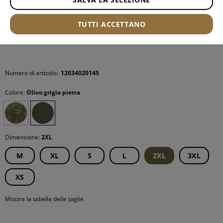
TUTTI ACCETTANO
Numero di articolo:
12034020145
Colore:
Olivo grigio pietra
Dimensione:
2XL
M
XL
S
L
2XL
3XL
XS
Mostra la tabella delle taglie