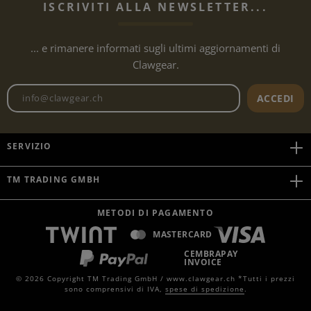
ISCRIVITI ALLA NEWSLETTER...
... e rimanere informati sugli ultimi aggiornamenti di
Clawgear.
Indirizzo e-mail della newslet
ACCEDI
SERVIZIO
TM TRADING GMBH
METODI DI PAGAMENTO
MASTERCARD
CEMBRAPAY
INVOICE
© 2026 Copyright TM Trading GmbH / www.clawgear.ch *Tutti i prezzi
sono comprensivi di IVA,
spese di spedizione
.