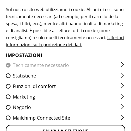
IT
Sul nostro sito web utilizziamo i cookie. Alcuni di essi sono
tecnicamente necessari (ad esempio, per il carrello della
spesa, i filtri, ecc.), mentre altri hanno finalità di marketing
e di analisi. È possibile accettare tutti i cookie (come
CASA
ABBIGLIAMENTO
SHIRTS
FIELD SHIRTS
RAID
consigliamo) o solo quelli tecnicamente necessari.
Ulteriori
informazioni sulla protezione dei dati.
RAIDER FIELD SHIRT MK V
IMPOSTAZIONI
ATS FLEX
Tecnicamente necessario
Statistiche
Funzioni di comfort
Marketing
Negozio
Mailchimp Connected Site
SALVA LA SELEZIONE