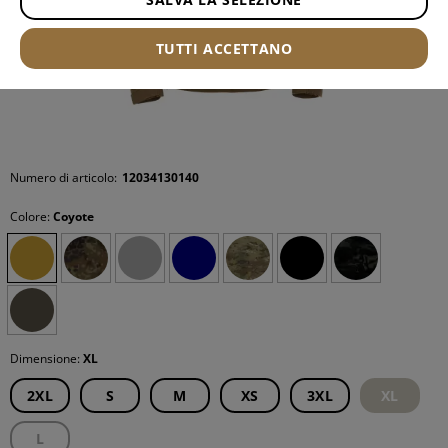
TUTTI ACCETTANO
Numero di articolo:
12034130140
Colore:
Coyote
Dimensione:
XL
2XL
S
M
XS
3XL
XL
L