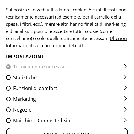
IT
Sul nostro sito web utilizziamo i cookie. Alcuni di essi sono
tecnicamente necessari (ad esempio, per il carrello della
spesa, i filtri, ecc.), mentre altri hanno finalità di marketing
e di analisi. È possibile accettare tutti i cookie (come
CASA
ARMI DA FUOCO E ACCESSORI
FORMAZIONE
G
consigliamo) o solo quelli tecnicamente necessari.
Ulteriori
informazioni sulla protezione dei dati.
SNAP CAP .308 WIN 2-PACK
IMPOSTAZIONI
Tecnicamente necessario
Statistiche
Funzioni di comfort
Marketing
Negozio
Mailchimp Connected Site
SALVA LA SELEZIONE