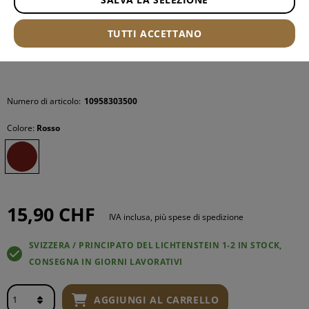
TUTTI ACCETTANO
Numero di articolo:
10958303500
Colore:
Rosso
15,90 CHF
IVA inclusa, più spese di spedizione
SVIZZERA / PRINCIPATO DEL LICHTENSTEIN 1-2 IN STOCK,
CONSEGNA IN GIORNI LAVORATIVI
AGGIUNGI AL CARRELLO