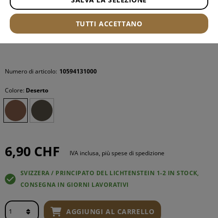
TUTTI ACCETTANO
Numero di articolo:
10594131000
Colore:
Deserto
6,90 CHF
IVA inclusa, più spese di spedizione
SVIZZERA / PRINCIPATO DEL LICHTENSTEIN 1-2 IN STOCK,
CONSEGNA IN GIORNI LAVORATIVI
AGGIUNGI AL CARRELLO