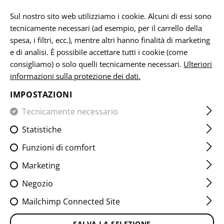
IT
Sul nostro sito web utilizziamo i cookie. Alcuni di essi sono
tecnicamente necessari (ad esempio, per il carrello della
spesa, i filtri, ecc.), mentre altri hanno finalità di marketing
e di analisi. È possibile accettare tutti i cookie (come
CASA
ATTREZZATURA
TOPPE
TESSUTO
FLAG PATC
consigliamo) o solo quelli tecnicamente necessari.
Ulteriori
informazioni sulla protezione dei dati.
SWITZERLAND FLAG PATCH
IMPOSTAZIONI
Tecnicamente necessario
Statistiche
Funzioni di comfort
Marketing
Negozio
Mailchimp Connected Site
SALVA LA SELEZIONE