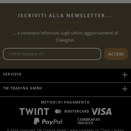
ISCRIVITI ALLA NEWSLETTER...
... e rimanere informati sugli ultimi aggiornamenti di
Clawgear.
Indirizzo e-mail della newslet
ACCEDI
SERVIZIO
TM TRADING GMBH
METODI DI PAGAMENTO
MASTERCARD
CEMBRAPAY
INVOICE
© 2026 Copyright TM Trading GmbH / www.clawgear.ch *Tutti i prezzi