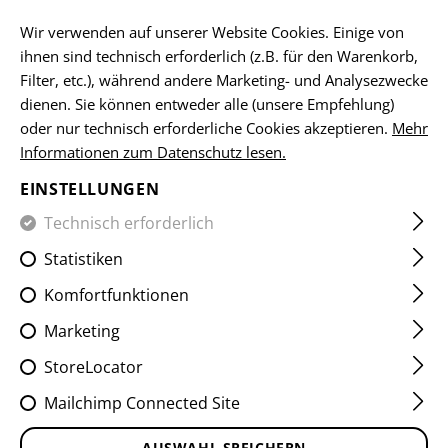
DE
Wir verwenden auf unserer Website Cookies. Einige von
ihnen sind technisch erforderlich (z.B. für den Warenkorb,
Filter, etc.), während andere Marketing- und Analysezwecke
dienen. Sie können entweder alle (unsere Empfehlung)
oder nur technisch erforderliche Cookies akzeptieren.
Mehr
Informationen zum Datenschutz lesen.
BATTLE DRESS
EINSTELLUNGEN
UNIFORMS
Technisch erforderlich
RAIDER &
Statistiken
OPERATOR SERIE
Komfortfunktionen
Marketing
StoreLocator
Shoppe unsere CLAWGEAR® BDU OPERATOR &
Mailchimp Connected Site
RAIDER ATS. Egal für welchen Einsatz du sie
brauchst, wir haben deine Größe, Farbe und
AUSWAHL SPEICHERN