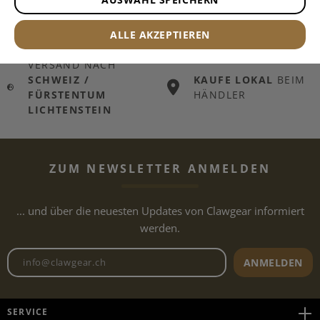
VERSAND
AB
TAUSENDE
ARTIKEL
CHF 199.00
LAGERND
ALLE AKZEPTIEREN
WARENKORB
VERSAND NACH
SCHWEIZ /
KAUFE LOKAL
BEIM
FÜRSTENTUM
HÄNDLER
LICHTENSTEIN
ZUM NEWSLETTER ANMELDEN
... und über die neuesten Updates von Clawgear informiert
werden.
Newsletter E-Mail-Adresse
ANMELDEN
SERVICE