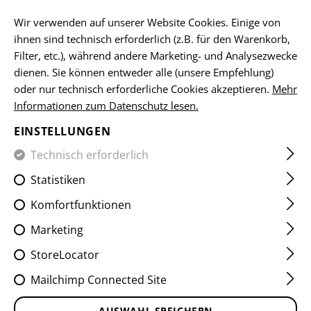
DE
Wir verwenden auf unserer Website Cookies. Einige von
ihnen sind technisch erforderlich (z.B. für den Warenkorb,
Filter, etc.), während andere Marketing- und Analysezwecke
dienen. Sie können entweder alle (unsere Empfehlung)
NÄSSESCHUTZJACKEN
oder nur technisch erforderliche Cookies akzeptieren.
Mehr
Informationen zum Datenschutz lesen.
HOME
KLEIDUNG
JACKEN
NÄSSESCHUTZJACKEN
EINSTELLUNGEN
Technisch erforderlich
FILTER
Statistiken
Komfortfunktionen
Keine Produkte gefunden.
Marketing
StoreLocator
Mailchimp Connected Site
KOSTENLOSER
AUSWAHL SPEICHERN