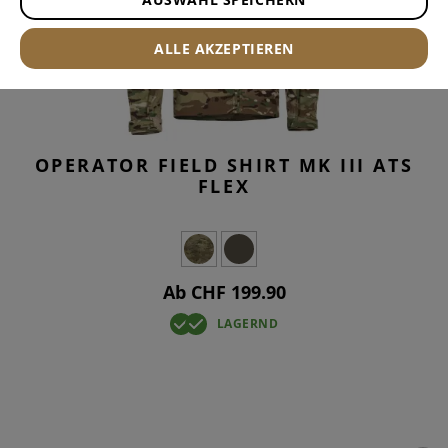
ALLE AKZEPTIEREN
OPERATOR FIELD SHIRT MK III ATS
FLEX
Ab CHF 199.90
LAGERND