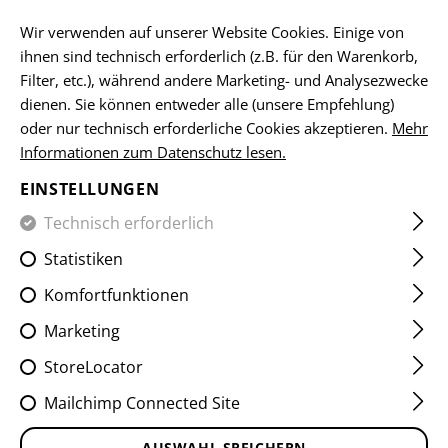
DE
Wir verwenden auf unserer Website Cookies. Einige von
ihnen sind technisch erforderlich (z.B. für den Warenkorb,
Filter, etc.), während andere Marketing- und Analysezwecke
dienen. Sie können entweder alle (unsere Empfehlung)
FLAGGEN-PATCHES
oder nur technisch erforderliche Cookies akzeptieren.
Mehr
Informationen zum Datenschutz lesen.
HOME
EQUIPMENT
ABZEICHEN
WOVEN
FLAGGEN
EINSTELLUNGEN
Technisch erforderlich
FILTER
Statistiken
Komfortfunktionen
Marketing
StoreLocator
Mailchimp Connected Site
AUSWAHL SPEICHERN