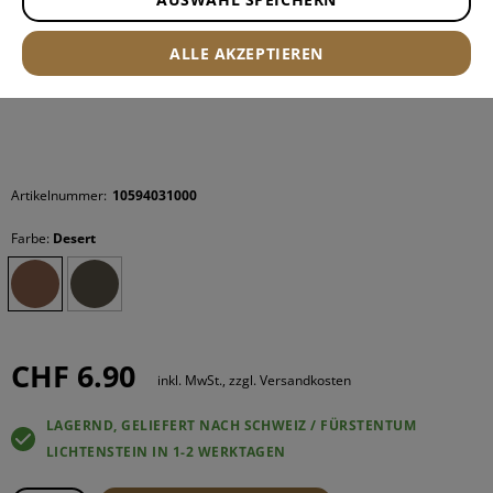
ALLE AKZEPTIEREN
Artikelnummer:
10594031000
Farbe:
Desert
CHF 6.90
inkl. MwSt., zzgl. Versandkosten
LAGERND, GELIEFERT NACH SCHWEIZ / FÜRSTENTUM
LICHTENSTEIN IN 1-2 WERKTAGEN