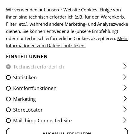
DE
Wir verwenden auf unserer Website Cookies. Einige von
ihnen sind technisch erforderlich (z.B. für den Warenkorb,
Filter, etc.), während andere Marketing- und Analysezwecke
dienen. Sie können entweder alle (unsere Empfehlung)
HOME
EQUIPMENT
ABZEICHEN
WOVEN
FLAGGEN-
oder nur technisch erforderliche Cookies akzeptieren.
Mehr
Informationen zum Datenschutz lesen.
AUSTRIA EMBLEM FLAG
EINSTELLUNGEN
PATCH
Technisch erforderlich
Statistiken
Komfortfunktionen
Marketing
StoreLocator
Mailchimp Connected Site
AUSWAHL SPEICHERN