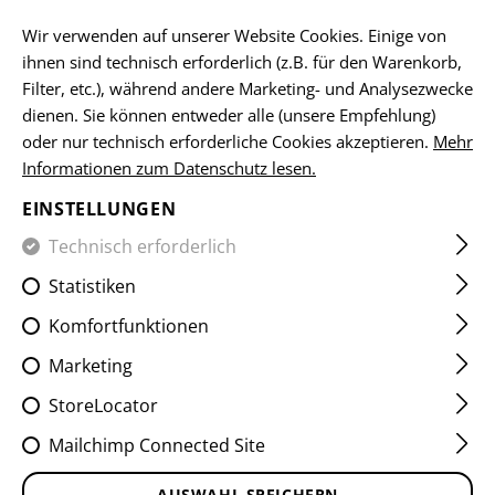
DE
Wir verwenden auf unserer Website Cookies. Einige von
ihnen sind technisch erforderlich (z.B. für den Warenkorb,
Filter, etc.), während andere Marketing- und Analysezwecke
dienen. Sie können entweder alle (unsere Empfehlung)
SCHALLDÄMPFER
oder nur technisch erforderliche Cookies akzeptieren.
Mehr
Informationen zum Datenschutz lesen.
HOME
SCHUSSWAFFENZUBEHÖR
SCHALLDÄMPFER
S
EINSTELLUNGEN
Technisch erforderlich
FILTER
Statistiken
Komfortfunktionen
Keine Produkte gefunden.
Marketing
StoreLocator
Mailchimp Connected Site
KOSTENLOSER
AUSWAHL SPEICHERN