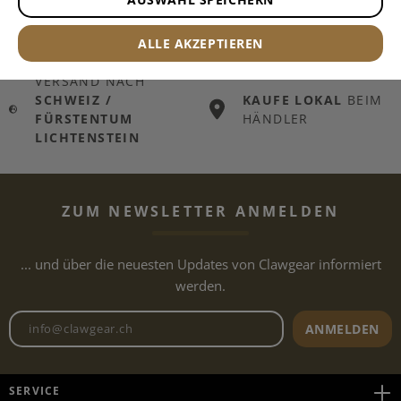
VERSAND
AB
TAUSENDE
ARTIKEL
CHF 199.00
LAGERND
ALLE AKZEPTIEREN
WARENKORB
VERSAND NACH
SCHWEIZ /
KAUFE LOKAL
BEIM
FÜRSTENTUM
HÄNDLER
LICHTENSTEIN
ZUM NEWSLETTER ANMELDEN
... und über die neuesten Updates von Clawgear informiert
werden.
Newsletter E-Mail-Adresse
ANMELDEN
SERVICE