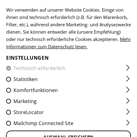
Bitte beachten Sie, dass die Lieferzeiten auf Grund eines Feiertags am
15.08.2026 abweichen können
Wir verwenden auf unserer Website Cookies. Einige von
ihnen sind technisch erforderlich (z.B. für den Warenkorb,
DE
Filter, etc.), während andere Marketing- und Analysezwecke
dienen. Sie können entweder alle (unsere Empfehlung)
oder nur technisch erforderliche Cookies akzeptieren.
Mehr
ZUBEHÖR
Informationen zum Datenschutz lesen.
EINSTELLUNGEN
HOME
SCHUSSWAFFENZUBEHÖR
VORDERSCHÄFTE
Z
Technisch erforderlich
Statistiken
FILTER
Komfortfunktionen
Marketing
StoreLocator
Mailchimp Connected Site
AUSWAHL SPEICHERN