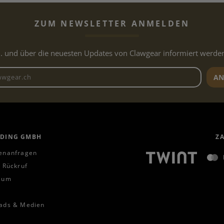
ZUM NEWSLETTER ANMELDEN
.. und über die neuesten Updates von Clawgear informiert werde
Newsletter E-Mail-Adresse
AN
ADING GMBH
Z
enanfragen
 Rückruf
sum
ads & Medien