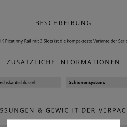
BESCHREIBUNG
K Picatinny Rail mit 3 Slots ist die kompakteste Variante der Seri
ZUSÄTZLICHE INFORMATIONEN
echskantschlüssel
Schienensystem:
SSUNGEN & GEWICHT DER VERPA