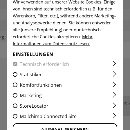
Wir verwenden auf unserer Website Cookies. Einige
Länge verpackt:
von ihnen sind technisch erforderlich (z.B. für den
Breite verpackt:
Warenkorb, Filter, etc.), während andere Marketing-
und Analysezwecke dienen. Sie können entweder
Höhe verpackt:
alle (unsere Empfehlung) oder nur technisch
erforderliche Cookies akzeptieren.
Mehr
kg
Gewicht verpackt:
Informationen zum Datenschutz lesen.
EINSTELLUNGEN
Technisch erforderlich
Statistiken
BEWERTUNGEN
Komfortfunktionen
Marketing
Keine Bewertungen gefunden. Gehen Sie vo
StoreLocator
anderen.
Mailchimp Connected Site
AUSWAHL SPEICHERN