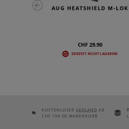
 3 SLOT
AUG HEATSHIELD M-LOK
CHF 29.90
D
DERZEIT NICHT LAGERND
KOSTENLOSER
VERSAND
AB
CHF 199.00 WARENKORB