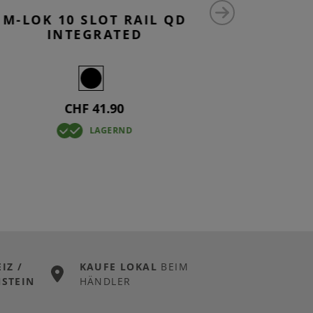
M-LOK 10 SLOT RAIL QD
M-LO
INTEGRATED
CHF 41.90
LAGERND
IZ /
KAUFE LOKAL
BEIM
STEIN
HÄNDLER