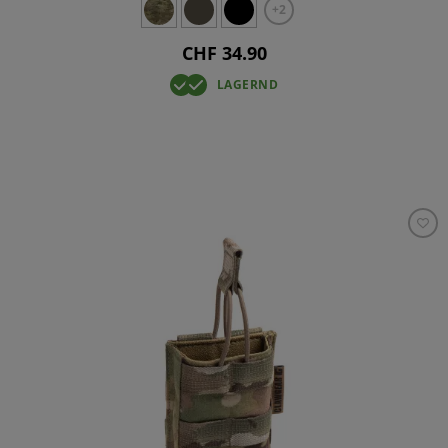
+2
CHF 34.90
LAGERND