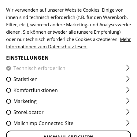
DE
Wir verwenden auf unserer Website Cookies. Einige von
ihnen sind technisch erforderlich (z.B. für den Warenkorb,
Filter, etc.), während andere Marketing- und Analysezwecke
dienen. Sie können entweder alle (unsere Empfehlung)
MAGAZINTASCHEN
oder nur technisch erforderliche Cookies akzeptieren.
Mehr
Informationen zum Datenschutz lesen.
HOME
EQUIPMENT
TASCHEN
MAGAZINTASCHEN
EINSTELLUNGEN
Gewehrmagazintaschen
Pistolenmagazintaschen
Technisch erforderlich
Statistiken
FILTER
Komfortfunktionen
Marketing
StoreLocator
Mailchimp Connected Site
AUSWAHL SPEICHERN