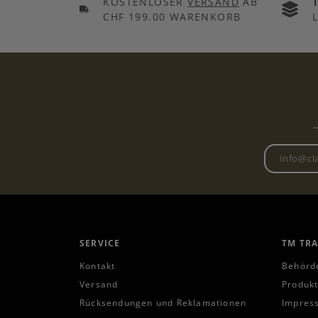
KOSTENLOSER
VERSAND
AB
CHF 199.00 WARENKORB
.
SERVICE
TM TR
Kontakt
Behörd
Versand
Produkt
Rücksendungen und Reklamationen
Impres