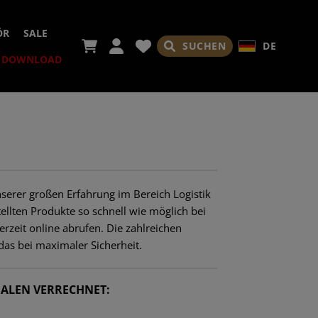
ÖR
SALE
SUCHEN
DE
DOWNLOAD
NGEN
NTEN
RUNGEN
TE
ZUBEHÖR
R
EMSE
serer großen Erfahrung im Bereich Logistik
REN
ER
llten Produkte so schnell wie möglich bei
rzeit online abrufen. Die zahlreichen
EN
ERHÜLLEN
TE
das bei maximaler Sicherheit.
ALEN VERRECHNET:
RADES