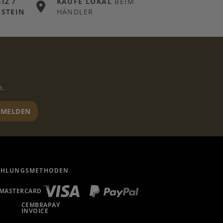
IZ /
KAUFE LOKAL
BEIM
STEIN
HÄNDLER
n.
MELDEN
AHLUNGSMETHODEN
MASTERCARD
CEMBRAPAY
INVOICE