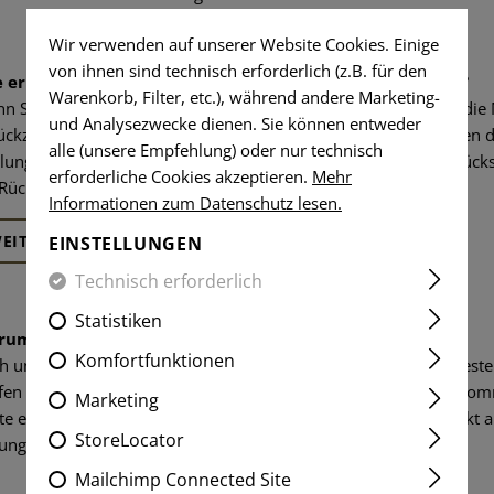
Wir verwenden auf unserer Website Cookies. Einige
von ihnen sind technisch erforderlich (z.B. für den
 erhalte ich eine Rückerstattung für eine Rücksendung?
Warenkorb, Filter, etc.), während andere Marketing-
n Sie mit unseren Produkten nicht zufrieden sind, haben Sie die M
und Analysezwecke dienen. Sie können entweder
ückzugeben. Wenn die Rücksendung rechtmässig ist, wird Ihnen d
alle (unsere Empfehlung) oder nur technisch
lungsmethode zurückerstattet. Weitere Informationen über Rück
erforderliche Cookies akzeptieren.
Mehr
 Rücksendungen.
Informationen zum Datenschutz lesen.
EITERE INFORMATIONEN ZUR RÜCKGABE ANZEIGEN
EINSTELLUNGEN
Technisch erforderlich
Statistiken
um wurden nicht alle bestellten Artikel geliefert?
Komfortfunktionen
h uns können Fehler unterlaufen. Es tut uns leid, wenn Ihre Beste
fen Sie zunächst, ob Ihre Sendung in mehreren Paketen angekomm
Marketing
lte ein Artikel in einem Paket fehlen, wenden Sie sich bitte direk
StoreLocator
ung finden!
Mailchimp Connected Site