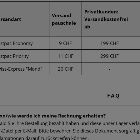
SMOCKS
TACTICAL SHIRTS
KNIESCHONER
DUMP POUCHES
WERKZEUGE
WOVEN
FLAGGEN-
Privatkunden:
TRAINING
PATCHES
Versand-
OVERWHITE
T-SHIRTS
TACTICAL JEANS
FUNKGERÄTETASCHEN
MESSER
PISTOLENGRIF
rsandart
Versandkostenfrei
FLAGGEN-
pauschale
ERSATZTEILE
VITAL-
PATCHES
ab
BASELAYER SHIRTS
OVERWHITE
MEDIC POUCHES
GUMMIRINGE
DUMMY ROUN
PATCHES
VITAL-
UNIVERSAL LOOP
stpac Economy
9 CHF
199 CHF
SERVICE-
PATCHES
PATCHES
FEUERZEUGE
stpac Priority
11 CHF
299 CHF
SERVICE-
MORAL-
PATCHES
MICROFASER-HANDTÜCHER
iss-Express "Mond"
20 CHF
-
PATCHES
MORAL-
MICROBAG
PATCHES
FAQ
n/wie werde ich meine Rechnung erhalten?
ald Sie Ihre Bestellung bezahlt haben und diese unser Lager verläs
-Datei per E-Mail. Bitte bewahren Sie dieses Dokument sorgfältig 
lamationen darauf zurückgreifen können.