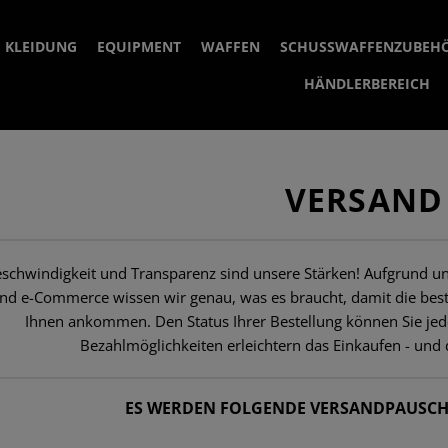
KLEIDUNG
EQUIPMENT
WAFFEN
SCHUSSWAFFENZUBEH
HÄNDLERBEREICH
ACCESSOIRES
PLATTENTRÄGER
ZIELVORRICHTU
KOPFBEDECKUNGEN
GÜRTEL
AR15 KOMPONE
NOTFALLVISIE
VERSAND
JACKEN
RIEMEN
MÜNDUNGSGERÄ
KAPPEN
MONTAGEN & 
HOODIES & PULLOVER
TASCHEN
SCHALLDÄMPFE
MÜTZEN
FLEECE JACKEN
1 POINT
MÜNDUNGSBR
schwindigkeit und Transparenz sind unsere Stärken! Aufgrund un
SHIRTS
ACCESSOIRES
VORDERSCHÄFTE
BOONIES
SOFTSHELL JACKEN
2 POINT
MAGAZINTASCHEN
KOMPENSATO
SCHALLDÄMPF
nd e-Commerce wissen wir genau, was es braucht, damit die beste
Ihnen ankommen. Den Status Ihrer Bestellung können Sie jede
HOSEN
TASCHEN, BAGS
RIEMENMONTAG
SCHLAUCHSCHALS
WINDSCHUTZJACKEN
FIELD SHIRTS
HOOKS
GRANATENTASCHEN
LIGHTSTICK
SCHALLDÄMPF
VORDERSCHÄF
Bezahlmöglichkeiten erleichtern das Einkaufen - und 
GEWEHRMAGAZINTASCHEN
SOCKEN
ABZEICHEN
MAGAZINE
STURMHAUBEN
KÄLTESCHUTZJACKEN
COMBAT SHIRTS
COMBAT HOSEN
ZUBEHÖR
EQUIPMENTTASCHEN
BATTERIEN
TASCHEN
ZUBEHÖR
PISTOLENMAGAZINTASCHEN
ES WERDEN FOLGENDE VERSANDPAUSCH
GASBLOCK
NÄSSESCHUTZJACKEN
ELLENBOGENSCHONER
BASELAYER HOSEN
UTILITY POUCHES
UHREN
IR
MAGAZIN UPG
GRIFFE