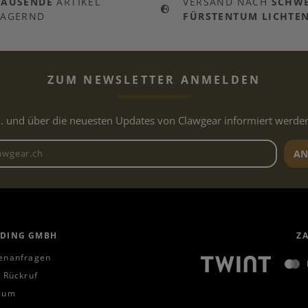
TAUSENDE
ARTIKEL
VERSAND NACH
SCHWE
LAGERND
FÜRSTENTUM LICHTEN
ZUM NEWSLETTER ANMELDEN
.. und über die neuesten Updates von Clawgear informiert werde
Newsletter E-Mail-Adresse
AN
ADING GMBH
Z
enanfragen
 Rückruf
sum