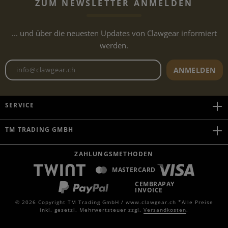
ZUM NEWSLETTER ANMELDEN
... und über die neuesten Updates von Clawgear informiert
werden.
Newsletter E-Mail-Adresse
ANMELDEN
SERVICE
TM TRADING GMBH
ZAHLUNGSMETHODEN
MASTERCARD
CEMBRAPAY
INVOICE
© 2026 Copyright TM Trading GmbH / www.clawgear.ch *Alle Preise
inkl. gesetzl. Mehrwertsteuer zzgl.
Versandkosten
.