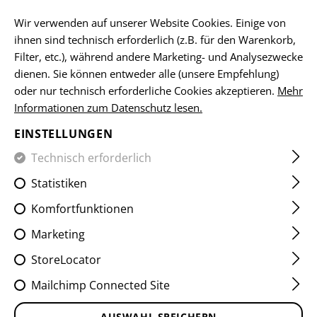
DE
Wir verwenden auf unserer Website Cookies. Einige von
ihnen sind technisch erforderlich (z.B. für den Warenkorb,
Filter, etc.), während andere Marketing- und Analysezwecke
dienen. Sie können entweder alle (unsere Empfehlung)
HOME
KLEIDUNG
SHIRTS
FIELD SHIRTS
RAIDER FI
oder nur technisch erforderliche Cookies akzeptieren.
Mehr
Informationen zum Datenschutz lesen.
RAIDER FIELD SHIRT MK V
EINSTELLUNGEN
Technisch erforderlich
Statistiken
Komfortfunktionen
Marketing
StoreLocator
Mailchimp Connected Site
AUSWAHL SPEICHERN