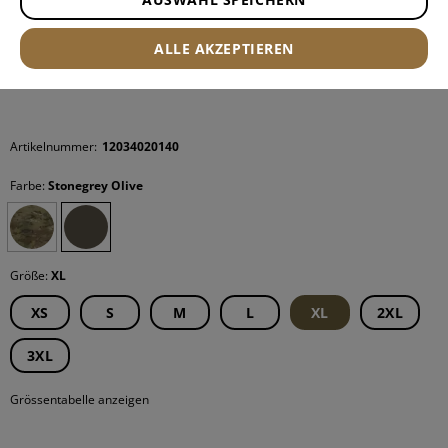
ALLE AKZEPTIEREN
Artikelnummer:
12034020140
Farbe:
Stonegrey Olive
Größe:
XL
XS
S
M
L
XL
2XL
3XL
Grössentabelle anzeigen