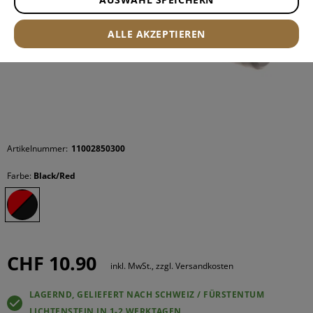
ALLE AKZEPTIEREN
Artikelnummer:
11002850300
Farbe:
Black/Red
CHF 10.90
inkl. MwSt., zzgl. Versandkosten
LAGERND, GELIEFERT NACH SCHWEIZ / FÜRSTENTUM
LICHTENSTEIN IN 1-2 WERKTAGEN