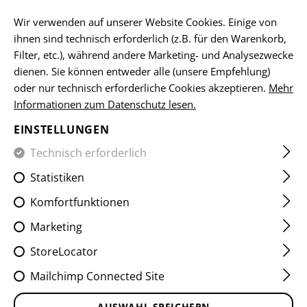
Bitte beachten Sie, dass die Lieferzeiten auf Grund eines Feiertags am
15.08.2026 abweichen können
Wir verwenden auf unserer Website Cookies. Einige von
ihnen sind technisch erforderlich (z.B. für den Warenkorb,
DE
Filter, etc.), während andere Marketing- und Analysezwecke
dienen. Sie können entweder alle (unsere Empfehlung)
oder nur technisch erforderliche Cookies akzeptieren.
Mehr
Informationen zum Datenschutz lesen.
HOME
EQUIPMENT
ACCESSOIRES
BATTERIEN
186
EINSTELLUNGEN
18650 BATTERY 3.7V
Technisch erforderlich
2600MAH
Statistiken
Komfortfunktionen
Marketing
StoreLocator
Mailchimp Connected Site
AUSWAHL SPEICHERN