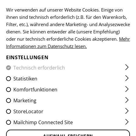
DE
Wir verwenden auf unserer Website Cookies. Einige von
ihnen sind technisch erforderlich (z.B. für den Warenkorb,
Filter, etc.), während andere Marketing- und Analysezwecke
dienen. Sie können entweder alle (unsere Empfehlung)
HOME
EQUIPMENT
TASCHEN
UTILITY POUCHES
A
oder nur technisch erforderliche Cookies akzeptieren.
Mehr
Informationen zum Datenschutz lesen.
ADMIN CHEST PANEL CORE
EINSTELLUNGEN
Technisch erforderlich
Statistiken
Komfortfunktionen
Marketing
StoreLocator
Mailchimp Connected Site
AUSWAHL SPEICHERN