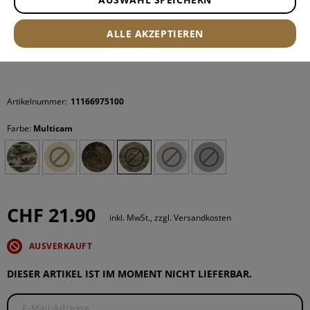
ALLE AKZEPTIEREN
Artikelnummer:
11166975100
Farbe:
Multicam
CHF 21.90
inkl. MwSt., zzgl. Versandkosten
AUSVERKAUFT
DIESER ARTIKEL IST IM MOMENT NICHT LIEFERBAR.