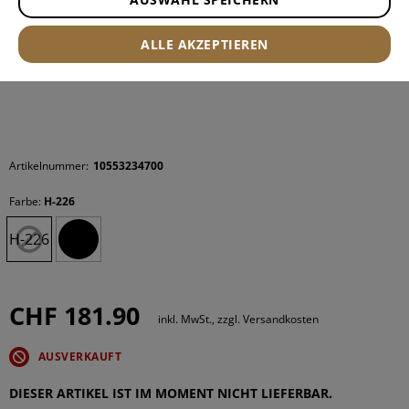
YOUTUBE COOKIES ERLAUBEN
ALLE AKZEPTIEREN
Artikelnummer:
10553234700
Farbe:
H-226
H-226
CHF 181.90
inkl. MwSt., zzgl. Versandkosten
AUSVERKAUFT
DIESER ARTIKEL IST IM MOMENT NICHT LIEFERBAR.