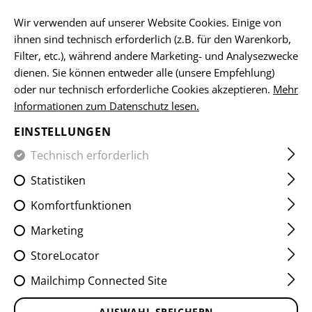
Bitte beachten Sie, dass die Lieferzeiten auf Grund eines Feiertags am
15.08.2026 abweichen können
Wir verwenden auf unserer Website Cookies. Einige von
ihnen sind technisch erforderlich (z.B. für den Warenkorb,
DE
Filter, etc.), während andere Marketing- und Analysezwecke
dienen. Sie können entweder alle (unsere Empfehlung)
oder nur technisch erforderliche Cookies akzeptieren.
Mehr
Informationen zum Datenschutz lesen.
HOME
SCHUSSWAFFENZUBEHÖR
VORDERSCHÄFTE
V
EINSTELLUNGEN
AUG M-LOK HANDGUARD
Technisch erforderlich
Statistiken
Komfortfunktionen
Marketing
StoreLocator
Um diesen Inhalt anzuzeigen müssen Sie Cookies von
Mailchimp Connected Site
YouTube erlauben.
AUSWAHL SPEICHERN