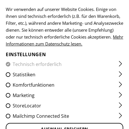
DE
Wir verwenden auf unserer Website Cookies. Einige von
ihnen sind technisch erforderlich (z.B. für den Warenkorb,
Filter, etc.), während andere Marketing- und Analysezwecke
dienen. Sie können entweder alle (unsere Empfehlung)
HOME
EQUIPMENT
ABZEICHEN
WOVEN
SERVICE-
oder nur technisch erforderliche Cookies akzeptieren.
Mehr
Informationen zum Datenschutz lesen.
BUNDESHEER PATCH
EINSTELLUNGEN
Technisch erforderlich
Statistiken
Komfortfunktionen
Marketing
StoreLocator
Mailchimp Connected Site
AUSWAHL SPEICHERN