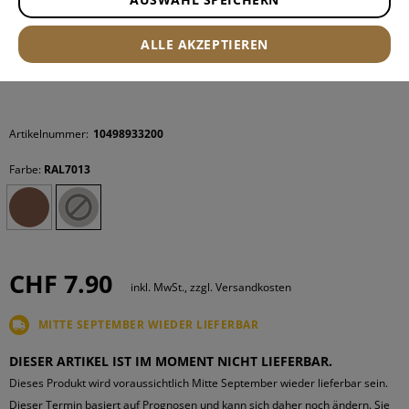
ALLE AKZEPTIEREN
Artikelnummer:
10498933200
Farbe:
RAL7013
CHF 7.90
inkl. MwSt., zzgl. Versandkosten
MITTE SEPTEMBER WIEDER LIEFERBAR
DIESER ARTIKEL IST IM MOMENT NICHT LIEFERBAR.
Dieses Produkt wird voraussichtlich Mitte September wieder lieferbar sein.
Dieser Termin basiert auf Prognosen und kann sich daher noch ändern. Sie