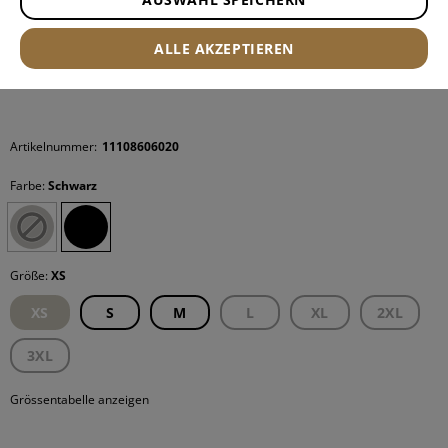
ALLE AKZEPTIEREN
Artikelnummer:
11108606020
Farbe:
Schwarz
Größe:
XS
XS
S
M
L
XL
2XL
3XL
Grössentabelle anzeigen