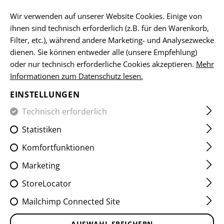
DE
Wir verwenden auf unserer Website Cookies. Einige von
ihnen sind technisch erforderlich (z.B. für den Warenkorb,
Filter, etc.), während andere Marketing- und Analysezwecke
dienen. Sie können entweder alle (unsere Empfehlung)
HOME
KLEIDUNG
SHIRTS
BASELAYER SHIRTS
COM
oder nur technisch erforderliche Cookies akzeptieren.
Mehr
Informationen zum Datenschutz lesen.
COMBAT TEE
EINSTELLUNGEN
Technisch erforderlich
Statistiken
Komfortfunktionen
Marketing
StoreLocator
Mailchimp Connected Site
AUSWAHL SPEICHERN