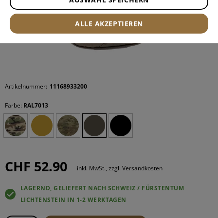
ALLE AKZEPTIEREN
Artikelnummer:
11168933200
Farbe:
RAL7013
CHF 52.90
inkl. MwSt., zzgl. Versandkosten
LAGERND, GELIEFERT NACH SCHWEIZ / FÜRSTENTUM
LICHTENSTEIN IN 1-2 WERKTAGEN