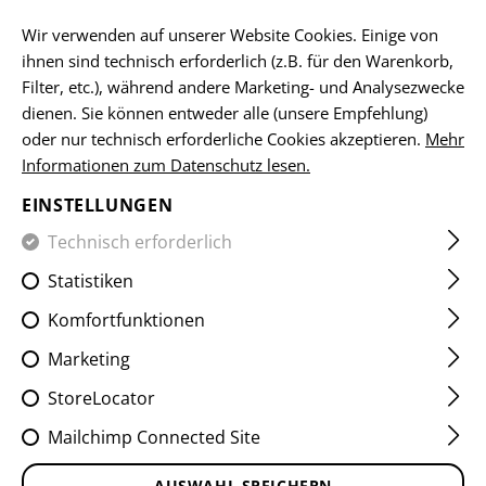
DE
Wir verwenden auf unserer Website Cookies. Einige von
ihnen sind technisch erforderlich (z.B. für den Warenkorb,
Filter, etc.), während andere Marketing- und Analysezwecke
dienen. Sie können entweder alle (unsere Empfehlung)
HOME
EQUIPMENT
TASCHEN
UTILITY POUCHES
D
oder nur technisch erforderliche Cookies akzeptieren.
Mehr
Informationen zum Datenschutz lesen.
DROP DOWN VELCRO UTILITY
EINSTELLUNGEN
POUCH
Technisch erforderlich
Statistiken
Komfortfunktionen
Marketing
StoreLocator
Mailchimp Connected Site
AUSWAHL SPEICHERN