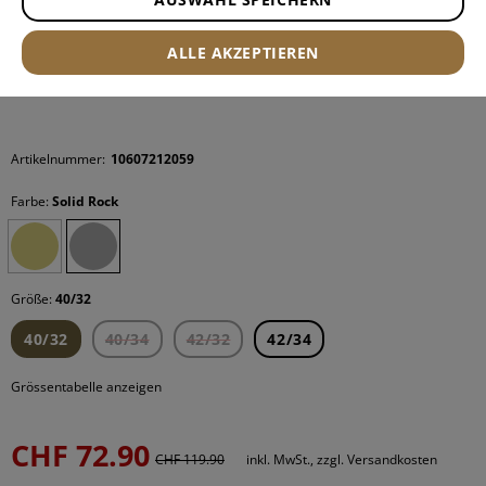
ALLE AKZEPTIEREN
Artikelnummer:
10607212059
Farbe:
Solid Rock
Größe:
40/32
40/32
40/34
42/32
42/34
Grössentabelle anzeigen
CHF 72.90
CHF 119.90
inkl. MwSt., zzgl. Versandkosten