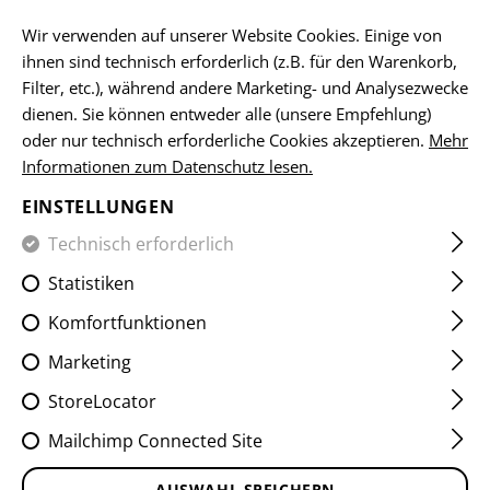
DE
Wir verwenden auf unserer Website Cookies. Einige von
ihnen sind technisch erforderlich (z.B. für den Warenkorb,
Filter, etc.), während andere Marketing- und Analysezwecke
dienen. Sie können entweder alle (unsere Empfehlung)
HOME
SALE
ENFORCER FLEX PANT
oder nur technisch erforderliche Cookies akzeptieren.
Mehr
Informationen zum Datenschutz lesen.
ENFORCER FLEX PANT
EINSTELLUNGEN
Technisch erforderlich
Statistiken
Komfortfunktionen
Marketing
StoreLocator
Mailchimp Connected Site
AUSWAHL SPEICHERN