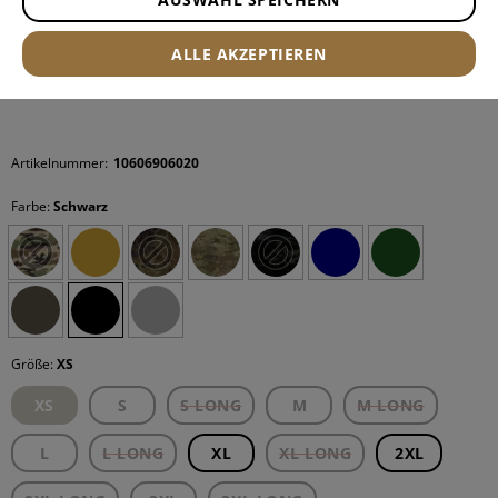
ALLE AKZEPTIEREN
Artikelnummer:
10606906020
Farbe:
Schwarz
Größe:
XS
XS
S
S LONG
M
M LONG
L
L LONG
XL
XL LONG
2XL