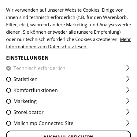
DE
Wir verwenden auf unserer Website Cookies. Einige von
ihnen sind technisch erforderlich (z.B. für den Warenkorb,
Filter, etc.), während andere Marketing- und Analysezwecke
dienen. Sie können entweder alle (unsere Empfehlung)
HOME
SALE
OPERATOR COMBAT SHIRT
oder nur technisch erforderliche Cookies akzeptieren.
Mehr
Informationen zum Datenschutz lesen.
OPERATOR COMBAT SHIRT
EINSTELLUNGEN
Technisch erforderlich
Statistiken
Komfortfunktionen
Marketing
StoreLocator
Mailchimp Connected Site
AUSWAHL SPEICHERN