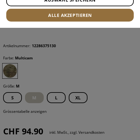
ALLE AKZEPTIEREN
Artikelnummer:
12286375130
Farbe:
Multicam
Größe:
M
S
M
L
XL
Grössentabelle anzeigen
CHF 94.90
inkl. MwSt., zzgl. Versandkosten