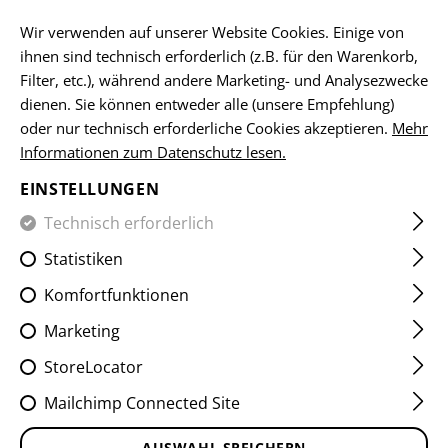
DE
Wir verwenden auf unserer Website Cookies. Einige von
ihnen sind technisch erforderlich (z.B. für den Warenkorb,
Filter, etc.), während andere Marketing- und Analysezwecke
dienen. Sie können entweder alle (unsere Empfehlung)
HOME
EQUIPMENT
GÜRTEL
OPERATOR OUTER BELT
oder nur technisch erforderliche Cookies akzeptieren.
Mehr
Informationen zum Datenschutz lesen.
OPERATOR OUTER BELT
EINSTELLUNGEN
Technisch erforderlich
Statistiken
Komfortfunktionen
Marketing
StoreLocator
Mailchimp Connected Site
AUSWAHL SPEICHERN