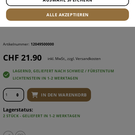
ALLE AKZEPTIEREN
Artikelnummer:
12049500000
CHF 21.90
inkl. MwSt., zzgl. Versandkosten
LAGERND, GELIEFERT NACH SCHWEIZ / FÜRSTENTUM
LICHTENSTEIN IN 1-2 WERKTAGEN
IN DEN WARENKORB
Lagerstatus:
2 STÜCK - GELIEFERT IN 1-2 WERKTAGEN