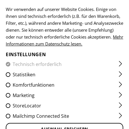
DE
Wir verwenden auf unserer Website Cookies. Einige von
ihnen sind technisch erforderlich (z.B. für den Warenkorb,
Filter, etc.), während andere Marketing- und Analysezwecke
dienen. Sie können entweder alle (unsere Empfehlung)
HOME
KLEIDUNG
SHIRTS
ELLENBOGENSCHONER
oder nur technisch erforderliche Cookies akzeptieren.
Mehr
Informationen zum Datenschutz lesen.
P12 ELBOW PAD
EINSTELLUNGEN
Technisch erforderlich
Statistiken
Komfortfunktionen
Marketing
StoreLocator
Mailchimp Connected Site
AUSWAHL SPEICHERN