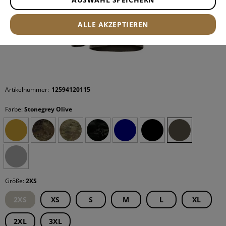
ALLE AKZEPTIEREN
Artikelnummer:
12594120115
Farbe:
Stonegrey Olive
Größe:
2XS
2XS
XS
S
M
L
XL
2XL
3XL