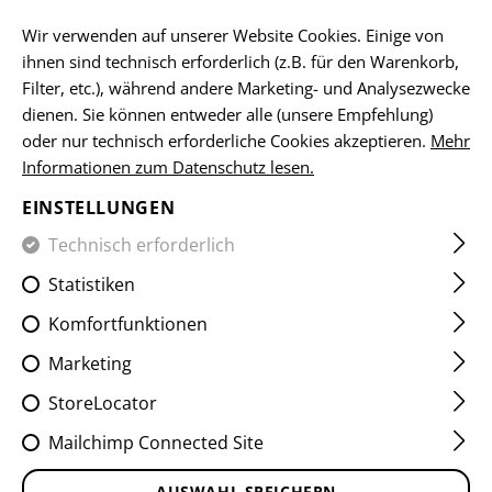
DE
Wir verwenden auf unserer Website Cookies. Einige von
ihnen sind technisch erforderlich (z.B. für den Warenkorb,
Filter, etc.), während andere Marketing- und Analysezwecke
dienen. Sie können entweder alle (unsere Empfehlung)
HOME
KLEIDUNG
SHIRTS
COMBAT SHIRTS
RAIDER
oder nur technisch erforderliche Cookies akzeptieren.
Mehr
Informationen zum Datenschutz lesen.
RAIDER COMBAT SHIRT MK V
EINSTELLUNGEN
ATS FLEX
Technisch erforderlich
Statistiken
Komfortfunktionen
Marketing
StoreLocator
Mailchimp Connected Site
AUSWAHL SPEICHERN