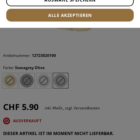
ALLE AKZEPTIEREN
Artikelnummer:
12723020100
Farbe:
Stonegrey Olive
CHF 5.90
inkl. MwSt., zzgl. Versandkosten
AUSVERKAUFT
DIESER ARTIKEL IST IM MOMENT NICHT LIEFERBAR.