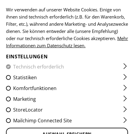
DE
Wir verwenden auf unserer Website Cookies. Einige von
ihnen sind technisch erforderlich (z.B. für den Warenkorb,
Filter, etc.), während andere Marketing- und Analysezwecke
dienen. Sie können entweder alle (unsere Empfehlung)
HOME
EQUIPMENT
ACCESSOIRES
FEUERZEUGE
ST
oder nur technisch erforderliche Cookies akzeptieren.
Mehr
Informationen zum Datenschutz lesen.
STORM POCKET LIGHTER
EINSTELLUNGEN
MK.III
Technisch erforderlich
Statistiken
Komfortfunktionen
Marketing
StoreLocator
Mailchimp Connected Site
AUSWAHL SPEICHERN