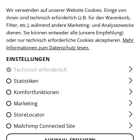
DE
Wir verwenden auf unserer Website Cookies. Einige von
ihnen sind technisch erforderlich (z.B. für den Warenkorb,
Filter, etc.), während andere Marketing- und Analysezwecke
dienen. Sie können entweder alle (unsere Empfehlung)
HOME
EQUIPMENT
ACCESSOIRES
WERKZEUGE
TH
oder nur technisch erforderliche Cookies akzeptieren.
Mehr
Informationen zum Datenschutz lesen.
THREAD LOCKER 5G
EINSTELLUNGEN
Technisch erforderlich
Statistiken
Komfortfunktionen
Marketing
StoreLocator
Mailchimp Connected Site
AUSWAHL SPEICHERN