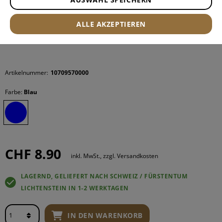
ALLE AKZEPTIEREN
Artikelnummer:
10709570000
Farbe:
Blau
CHF 8.90
inkl. MwSt., zzgl. Versandkosten
LAGERND, GELIEFERT NACH SCHWEIZ / FÜRSTENTUM
LICHTENSTEIN IN 1-2 WERKTAGEN
IN DEN WARENKORB