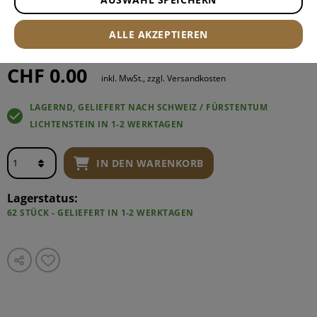
S
ALLE AKZEPTIEREN
CHF 0.00
inkl. MwSt., zzgl. Versandkosten
LAGERND, GELIEFERT NACH SCHWEIZ / FÜRSTENTUM
LICHTENSTEIN IN 1-2 WERKTAGEN
IN DEN WARENKORB
Lagerstatus:
62 STÜCK - GELIEFERT IN 1-2 WERKTAGEN