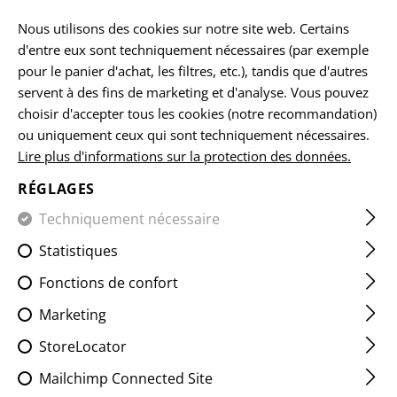
Veuillez noter que les délais de livraison peuvent varier en raison d'un
jour férié sur 15.08.2026.
Nous utilisons des cookies sur notre site web. Certains
d'entre eux sont techniquement nécessaires (par exemple
FR
pour le panier d'achat, les filtres, etc.), tandis que d'autres
servent à des fins de marketing et d'analyse. Vous pouvez
choisir d'accepter tous les cookies (notre recommandation)
HOODIES & PULLOVER
ou uniquement ceux qui sont techniquement nécessaires.
Lire plus d'informations sur la protection des données.
ACCUEIL
VÊTEMENTS
HOODIES & PULLOVER
RÉGLAGES
Techniquement nécessaire
FILTRE
Statistiques
Fonctions de confort
Marketing
StoreLocator
Mailchimp Connected Site