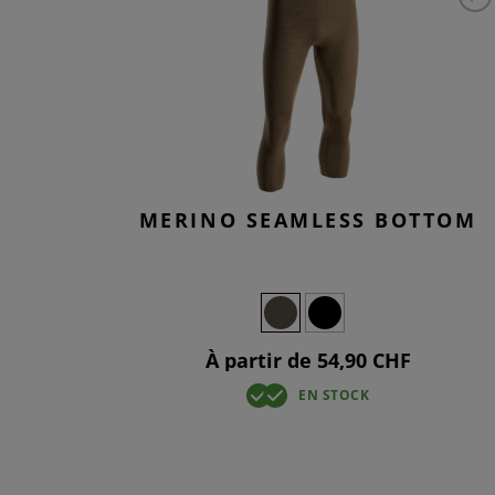
WET WEAT
ELBOW P
BASELAYE
SMOCKS
TACTICAL
KNEEPAD
OVERWHI
T-SHIRTS
JEANS TA
BASELAYE
OVERWHI
MERINO SEAMLESS BOTTOM
À partir de 54,90 CHF
EN STOCK