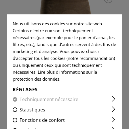
HER JACKETS
ADS
R PANTS
AUTRES POCHETTES
MONTRES
IR
BLOC DE GAZ
POUCHES
PIÈCES DE RECHANGE /
 SHIRTS
S
DÉCHARGE
OUTILS
CLASSIQUES
AMÉLIORATIONS
POIGNÉES
FLAG
PATCHES
Nous utilisons des cookies sur notre site web.
TE
CTIQUES
RADIO
COUTEAUX
FORMATION
FLAG
Certains d'entre eux sont techniquement
POIGNÉE DE PISTOLET
VITALITY
PATCHES
R SHIRTS
TE
IFAK
JOINTS EN CAOUTCHOUC
nécessaires (par exemple pour le panier d'achat, les
PIÈCES DE RECHANGE
PATCHES
CARTOUCHES DE
filtres, etc.), tandis que d'autres servent à des fins de
VITALITY
BOUCLE UNIVERSELLE
MANIPULATION
marketing et d'analyse. Vous pouvez choisir
SERVICE
PATCHES
MERINO SEAMLESS BOXER
PATCHES
d'accepter tous les cookies (notre recommandation)
PLUS LÉGER
SERVICE
ou uniquement ceux qui sont techniquement
MORALE
PATCHES
nécessaires.
Lire plus d'informations sur la
SERVIETTE EN MICROFIBRE
PATCHES
protection des données.
MORALE
MICROBAG
PATCHES
RÉGLAGES
39,90 CHF
Techniquement nécessaire
EN PARTIE EN STOCK
Statistiques
Fonctions de confort