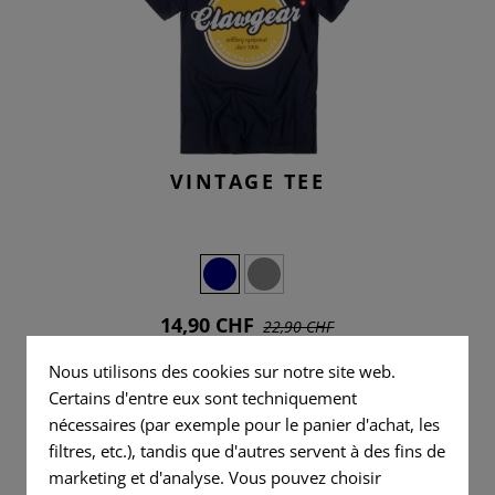
 SHIRTS
S
DÉCHARGE
OUTILS
CLASSIQUES
AMÉLIORATIONS
POIGNÉES
FLAG
PATCHES
TE
CTIQUES
RADIO
COUTEAUX
FORMATION
FLAG
POIGNÉE DE PISTOLET
VITALITY
PATCHES
R SHIRTS
TE
IFAK
JOINTS EN CAOUTCHOUC
PIÈCES DE RECHANGE
PATCHES
CARTOUCHES DE
VITALITY
BOUCLE UNIVERSELLE
MANIPULATION
SERVICE
PATCHES
VINTAGE TEE
PATCHES
PLUS LÉGER
SERVICE
MORALE
PATCHES
SERVIETTE EN MICROFIBRE
PATCHES
MORALE
MICROBAG
PATCHES
14,90 CHF
22,90 CHF
EN STOCK
Nous utilisons des cookies sur notre site web.
Certains d'entre eux sont techniquement
nécessaires (par exemple pour le panier d'achat, les
filtres, etc.), tandis que d'autres servent à des fins de
marketing et d'analyse. Vous pouvez choisir