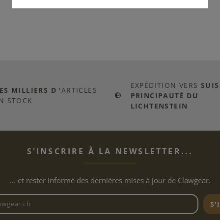
EXPÉDITION VERS
SUIS
ES MILLIERS D
'ARTICLES
PRINCIPAUTÉ DU
N STOCK
LICHTENSTEIN
S'INSCRIRE À LA NEWSLETTER...
... et rester informé des dernières mises à jour de Clawgear.
Adresse e-mail de la newslett
S'