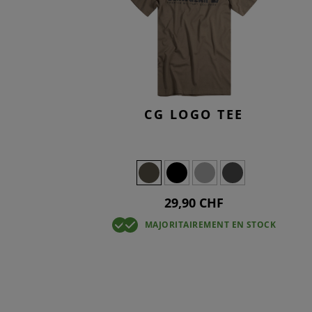
SMOCKS
TACTICAL
KNEEPAD
OVERWHI
T-SHIRTS
JEANS TA
BASELAYE
OVERWHI
CG LOGO TEE
29,90 CHF
MAJORITAIREMENT EN STOCK