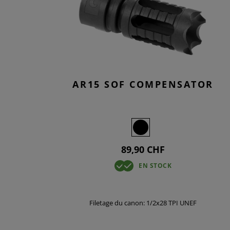
SMOCKS
TACTICAL
KNEEPAD
OVERWHI
T-SHIRTS
JEANS TA
BASELAYE
OVERWHI
AR15 SOF COMPENSATOR
89,90 CHF
EN STOCK
Filetage du canon: 1/2x28 TPI UNEF