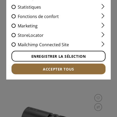
Statistiques
AUG TWO CHAMBER MUZZLE
Fonctions de confort
BRAKE
Marketing
StoreLocator
Mailchimp Connected Site
104,90 CHF
EN STOCK
ENREGISTRER LA SÉLECTION
ACCEPTER TOUS
Filetage du canon: 13mm CCW