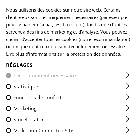
FR
Nous utilisons des cookies sur notre site web. Certains
d'entre eux sont techniquement nécessaires (par exemple
pour le panier d'achat, les filtres, etc.), tandis que d'autres
ACCUEIL
TM TRADING GMBH
DEMANDES DES AUTORI
servent à des fins de marketing et d'analyse. Vous pouvez
choisir d'accepter tous les cookies (notre recommandation)
DEMANDES À ADRESSER À
ou uniquement ceux qui sont techniquement nécessaires.
Lire plus d'informations sur la protection des données.
DE
AUTORITÉS
RÉGLAGES
Techniquement nécessaire
INDIVIUDAL
SOLUTIONS
POUR LES
Statistiques
PARTICULIERS
EXIGENCES
Fonctions de confort
Marketing
Notre objectif est de vous aider au mieux, vous notre
client, à résoudre vos défis. Nous proposons une large
StoreLocator
gamme de produits de qualité, notamment des
Mailchimp Connected Site
vêtements, des équipements et des accessoires pour