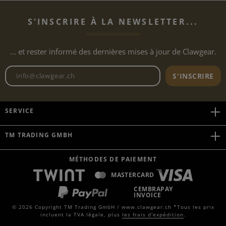
S'INSCRIRE À LA NEWSLETTER...
... et rester informé des dernières mises à jour de Clawgear.
Adresse e-mail de la newslett
S'INSCRIRE
SERVICE
TM TRADING GMBH
MÉTHODES DE PAIEMENT
MASTERCARD
CEMBRAPAY
INVOICE
© 2026 Copyright TM Trading GmbH / www.clawgear.ch *Tous les prix
incluent la TVA légale, plus
les frais d'expédition
.