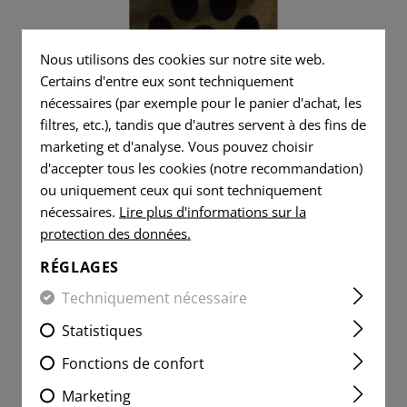
 SHIRTS
S
DÉCHARGE
OUTILS
CLASSIQUES
AMÉLIORATIONS
POIGNÉES
FLAG
PATCHES
TE
CTIQUES
RADIO
COUTEAUX
FORMATION
FLAG
Nous utilisons des cookies sur notre site web.
POIGNÉE DE PISTOLET
VITALITY
PATCHES
Certains d'entre eux sont techniquement
R SHIRTS
TE
IFAK
JOINTS EN CAOUTCHOUC
PIÈCES DE RECHANGE
PATCHES
nécessaires (par exemple pour le panier d'achat, les
CARTOUCHES DE
VITALITY
BOUCLE UNIVERSELLE
MANIPULATION
filtres, etc.), tandis que d'autres servent à des fins de
SERVICE
PATCHES
marketing et d'analyse. Vous pouvez choisir
K9 IR PATCH
PATCHES
PLUS LÉGER
d'accepter tous les cookies (notre recommandation)
SERVICE
MORALE
PATCHES
ou uniquement ceux qui sont techniquement
SERVIETTE EN MICROFIBRE
PATCHES
nécessaires.
Lire plus d'informations sur la
MORALE
protection des données.
MICROBAG
PATCHES
12,90 CHF
RÉGLAGES
EN STOCK
Techniquement nécessaire
Statistiques
Fonctions de confort
Marketing