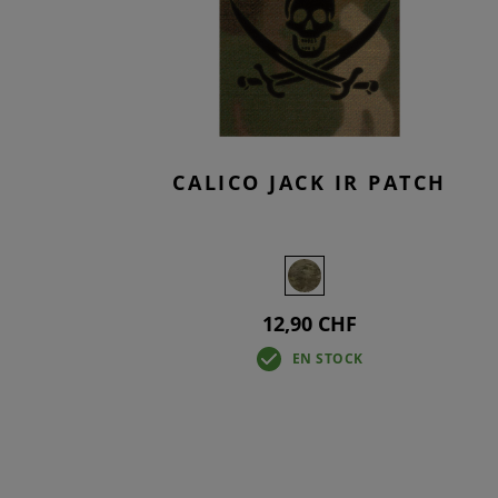
SMOCKS
TACTICAL
KNEEPAD
OVERWHI
T-SHIRTS
JEANS TA
BASELAYE
OVERWHI
CALICO JACK IR PATCH
12,90 CHF
EN STOCK