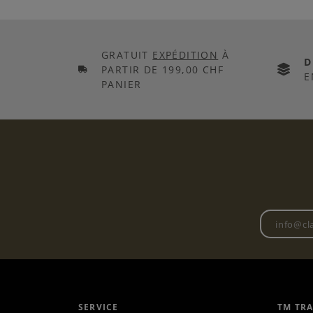
GRATUIT
EXPÉDITION
À
D
PARTIR DE 199,00 CHF
E
PANIER
SERVICE
TM TR