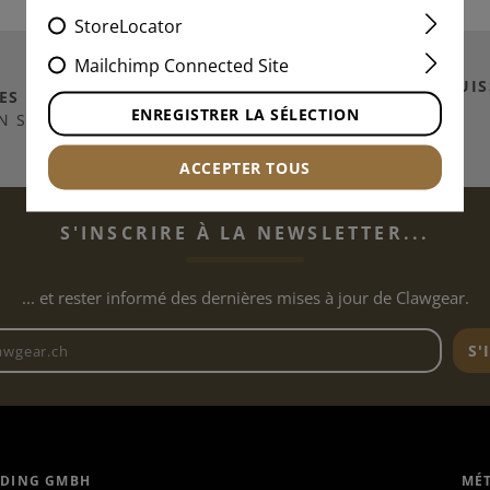
StoreLocator
Mailchimp Connected Site
EXPÉDITION VERS
SUIS
ES MILLIERS D
'ARTICLES
PRINCIPAUTÉ DU
ENREGISTRER LA SÉLECTION
N STOCK
LICHTENSTEIN
ACCEPTER TOUS
S'INSCRIRE À LA NEWSLETTER...
... et rester informé des dernières mises à jour de Clawgear.
Adresse e-mail de la newslett
S'
ADING GMBH
MÉT