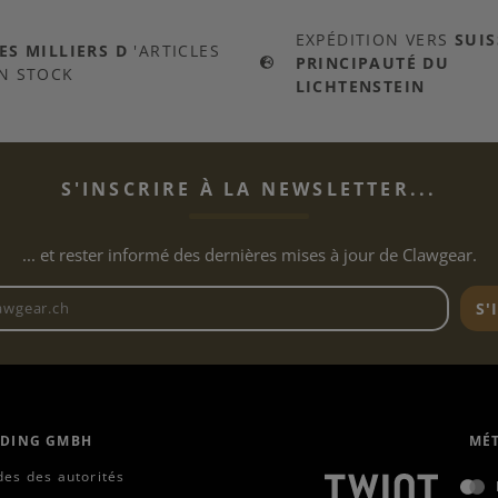
EXPÉDITION VERS
SUIS
ES MILLIERS D
'ARTICLES
PRINCIPAUTÉ DU
N STOCK
LICHTENSTEIN
S'INSCRIRE À LA NEWSLETTER...
... et rester informé des dernières mises à jour de Clawgear.
Adresse e-mail de la newslett
S'
ADING GMBH
MÉT
es des autorités