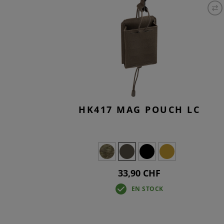
SMOCKS
TACTICAL
KNEEPAD
OVERWHI
T-SHIRTS
JEANS TA
BASELAYE
OVERWHI
HK417 MAG POUCH LC
33,90 CHF
EN STOCK