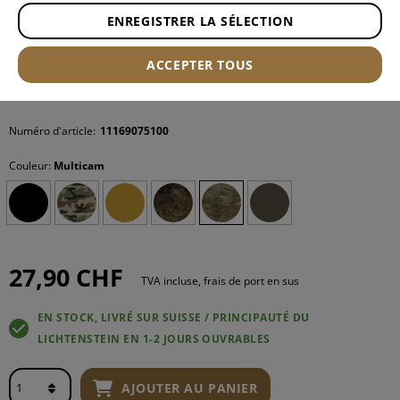
ENREGISTRER LA SÉLECTION
ACCEPTER TOUS
Numéro d'article:
11169075100
Couleur:
Multicam
27,90 CHF
TVA incluse, frais de port en sus
EN STOCK, LIVRÉ SUR SUISSE / PRINCIPAUTÉ DU
LICHTENSTEIN EN 1-2 JOURS OUVRABLES
AJOUTER AU PANIER