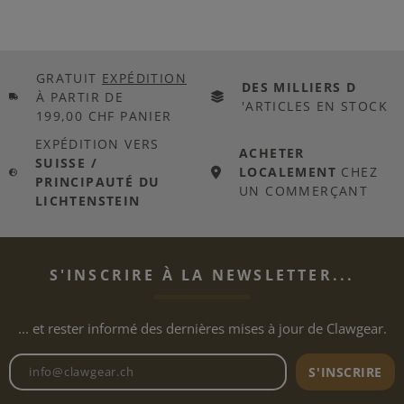
GRATUIT
EXPÉDITION
DES MILLIERS D
À PARTIR DE
'ARTICLES EN STOCK
199,00 CHF PANIER
EXPÉDITION VERS
ACHETER
SUISSE /
LOCALEMENT
CHEZ
PRINCIPAUTÉ DU
UN COMMERÇANT
LICHTENSTEIN
S'INSCRIRE À LA NEWSLETTER...
... et rester informé des dernières mises à jour de Clawgear.
Adresse e-mail de la newslett
S'INSCRIRE